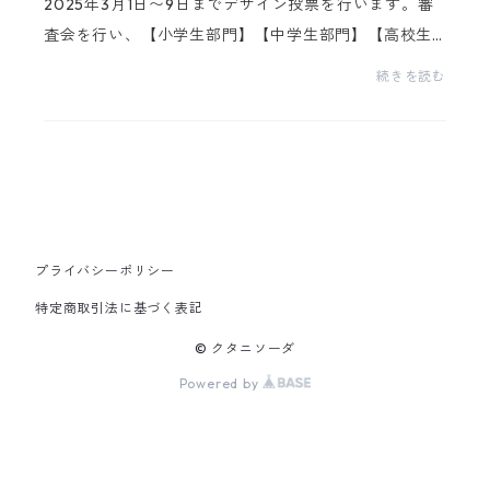
2025年3月1日〜9日までデザイン投票を行います。審
査会を行い、【小学生部門】【中学生部門】【高校生
部門】の各部門から３作品を選出しました。各部門の
続きを読む
作品は皆様の投票にて決定し、九谷焼絵付け作家の方
にひと...
プライバシーポリシー
特定商取引法に基づく表記
© クタニソーダ
Powered by